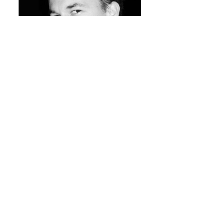
S),
Sébastien Derrière
 la
es
es
 par