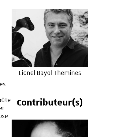
Lionel Bayol-Themines
es
Contributeur(s)
oûte
er
ose